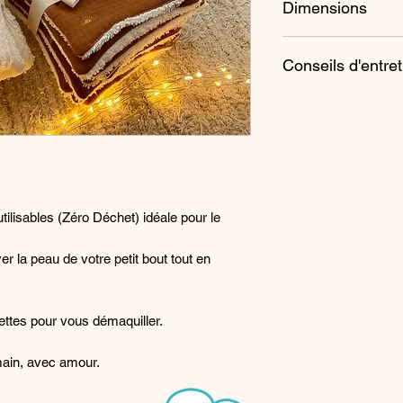
Dimensions
Eponge bambou cert
11 x 11 cm
Conseils d'entret
Lavage à 40°C
Sèche-linge décon
Repassage possi
tilisables (Zéro Déchet) idéale pour le
er la peau de votre petit bout tout en
gettes pour vous démaquiller.
 main, avec amour.