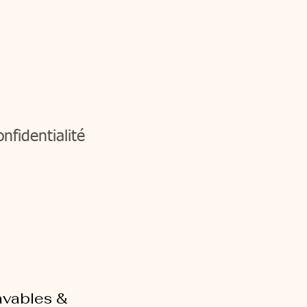
nfidentialité
avables &